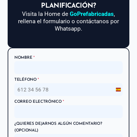
PLANIFICACIÓN?
Visita la Home de
GoPrefabricadas
,
rellena el formulario o contáctanos por
Whatsapp.
NOMBRE
*
TELÉFONO
*
S
p
CORREO ELECTRÓNICO
*
a
i
n
¿QUIERES DEJARNOS ALGÚN COMENTARIO?
+
(OPCIONAL)