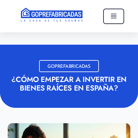
GOPREFABRICADAS
¿CÓMO EMPEZAR A INVERTIR EN
BIENES RAÍCES EN ESPAÑA?