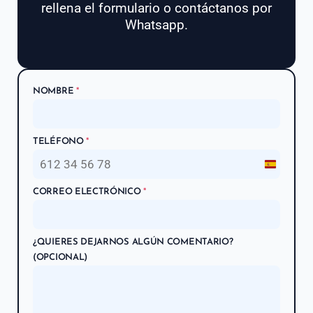
rellena el formulario o contáctanos por
Whatsapp.
NOMBRE
*
TELÉFONO
*
S
p
CORREO ELECTRÓNICO
*
a
i
n
¿QUIERES DEJARNOS ALGÚN COMENTARIO?
+
(OPCIONAL)
3
4